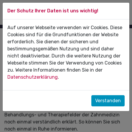
Der Schutz Ihrer Daten ist uns wichtig!
Auf unserer Webseite verwenden wir Cookies. Diese
Cookies sind für die Grundfunktionen der Website
Patientenzeitung ZahnRat
erforderlich. Sie dienen der sicheren und
bestimmungsgemäßen Nutzung und sind daher
Bei einer bevorstehenden Behandlung wird Ihnen Ihr
nicht deaktivierbar. Durch die weitere Nutzung der
Zahnarzt umfassend erklären, welche Therapie für Sie
Webseite stimmen Sie der Verwendung von Cookies
angemessen ist und welche Alternativen bestehen.
zu. Weitere Informationen finden Sie in der
Sollten Sie nicht alles verstanden und sich nicht
Datenschutzerklärung
.
getraut haben, noch einmal nachzufragen, erkundigen
Sie sich in Ihrer Praxis nach dem ZahnRat.
In den verschiedenen Ausgaben der
Verstanden
Patientenzeitschrift sind die vielfältigen
Behandlungs- und Therapiefelder der Zahnmedizin
noch einmal verständlich erklärt. So können Sie sich
noch einmal in Ruhe informieren.