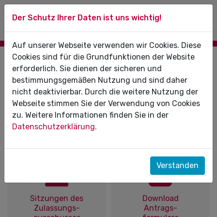
Der Schutz Ihrer Daten ist uns wichtig!
Auf unserer Webseite verwenden wir Cookies. Diese
Cookies sind für die Grundfunktionen der Website
Hinweise zur Zulassung
erforderlich. Sie dienen der sicheren und
bestimmungsgemäßen Nutzung und sind daher
Auf dieser Seite erhalten Sie wichtige Informationen
nicht deaktivierbar. Durch die weitere Nutzung der
zur Zulassung zur vertragszahnärztlichen Tätigkeit
Webseite stimmen Sie der Verwendung von Cookies
sowie zur Beschäftigung angestellter
zu. Weitere Informationen finden Sie in der
Zahnärztinnen/Zahnärzte oder Assistenten in
Datenschutzerklärung
.
Sachsen-Anhalt.
Verstanden
Sitzungen des
Download
Zulassungs-
Antrags-