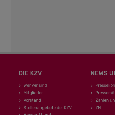
DIE KZV
NEWS U
Navigation überspringen
Navigation ü
Wer wir sind
Pressekon
Mitglieder
Pressemit
Vorstand
Zahlen u
Stellenangebote der KZV
ZN
Anschrift und