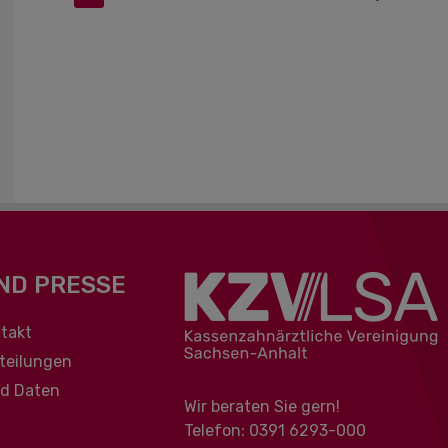
ND PRESSE
berspringen
takt
teilungen
nd Daten
Wir beraten Sie gern!
Telefon: 0391 ‍6293-000