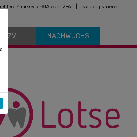
elden:
YubiKey
,
eHBA
oder
2FA
|
Neu registrieren
E KZV
NACHWUCHS
nd
“