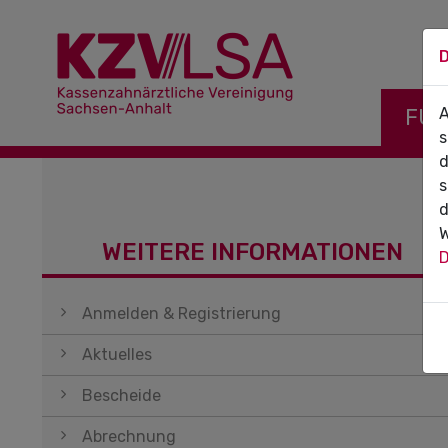
D
Navigati
FÜR
A
s
d
s
d
W
WEITERE INFORMATIONEN
D
Navigation überspringen
Anmelden & Registrierung
Aktuelles
Bescheide
Abrechnung