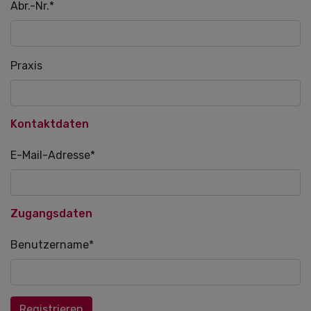
Pflichtfeld
Abr.-Nr.
*
Praxis
Kontaktdaten
Pflichtfeld
E-Mail-Adresse
*
Zugangsdaten
Pflichtfeld
Benutzername
*
Registrieren