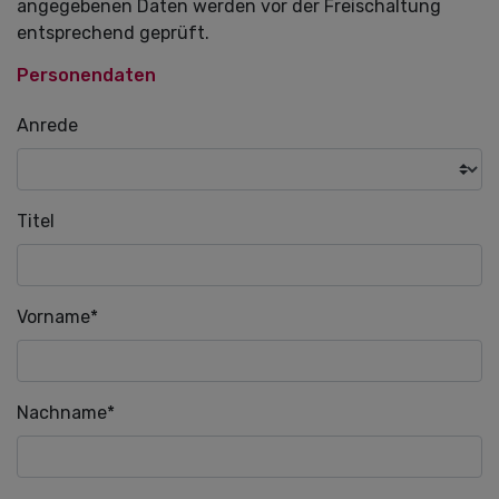
angegebenen Daten werden vor der Freischaltung
entsprechend geprüft.
Personendaten
Anrede
Titel
Pflichtfeld
Vorname
*
Pflichtfeld
Nachname
*