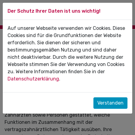
Der Schutz Ihrer Daten ist uns wichtig!
Auf unserer Webseite verwenden wir Cookies. Diese
Cookies sind für die Grundfunktionen der Website
Registrierung
erforderlich. Sie dienen der sicheren und
bestimmungsgemäßen Nutzung und sind daher
Bitte registrieren Sie sich mit den hier angeforderten
nicht deaktivierbar. Durch die weitere Nutzung der
Daten, damit Sie die Funktionen des
Webseite stimmen Sie der Verwendung von Cookies
Mitgliederbereiches nutzen können.
zu. Weitere Informationen finden Sie in der
Datenschutzerklärung
.
Hinweis:
Die Nutzung von Funktionen innerhalb des
geschlossenen Mitgliederbereiches werden nur den im
Verstanden
Bundesland Sachsen-Anhalt niedergelassenen
Zahnärzten sowie Personen gestattet, welche
Funktionen im Zusammenhang mit der
vertragszahnärztlichen Tätigkeit ausüben. Ihre