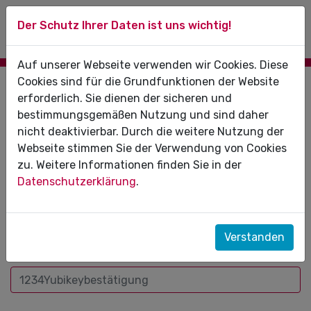
Der Schutz Ihrer Daten ist uns wichtig!
Auf unserer Webseite verwenden wir Cookies. Diese
Cookies sind für die Grundfunktionen der Website
Zugangsgeschützter Bereich
erforderlich. Sie dienen der sicheren und
bestimmungsgemäßen Nutzung und sind daher
Um Zugang zu erhalten, melden Sie sich bitte mit dem
nicht deaktivierbar. Durch die weitere Nutzung der
YubiKey oder Ihrem eHBA an.
Webseite stimmen Sie der Verwendung von Cookies
zu. Weitere Informationen finden Sie in der
Datenschutzerklärung
.
Benutzername:
Verstanden
PIN+Yubikey: