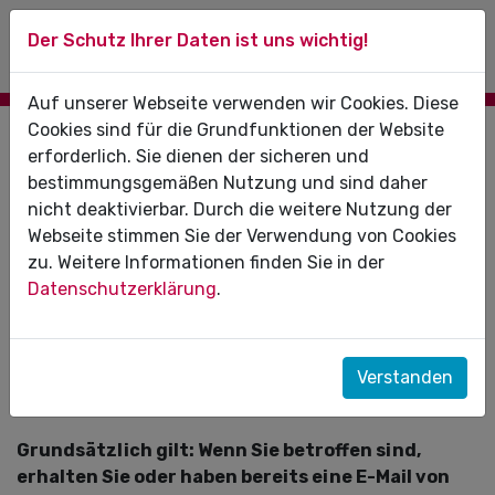
Der Schutz Ihrer Daten ist uns wichtig!
Auf unserer Webseite verwenden wir Cookies. Diese
Cookies sind für die Grundfunktionen der Website
13.08.2025
erforderlich. Sie dienen der sicheren und
bestimmungsgemäßen Nutzung und sind daher
Austausch von SMC-B und eHBA Karten
nicht deaktivierbar. Durch die weitere Nutzung der
wegen RSA-Zertifikatsablauf bis
Webseite stimmen Sie der Verwendung von Cookies
31.12.2025
zu. Weitere Informationen finden Sie in der
Datenschutzerklärung
.
Bestimmten SMC-B und eHBA-Karten steht ein
Funktionsverlust bevor. Bitte beachten Sie, dass
Karten der Generation 2.0 vom 01.01.2026 an
nicht
Verstanden
mehr genutzt werden können
! Daher sollte Sie
rechtzeitig einen Austausch planen.
Grundsätzlich gilt: Wenn Sie betroffen sind,
erhalten Sie oder haben bereits eine E-Mail von