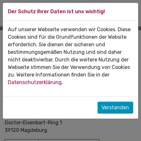
Der Schutz Ihrer Daten ist uns wichtig!
Auf unserer Webseite verwenden wir Cookies. Diese
Cookies sind für die Grundfunktionen der Website
Datenschutzerklärung
erforderlich. Sie dienen der sicheren und
bestimmungsgemäßen Nutzung und sind daher
Kontaktdaten des Verantwortlichen
nicht deaktivierbar. Durch die weitere Nutzung der
Verantwortlich im Sinne der
Webseite stimmen Sie der Verwendung von Cookies
Datenschutzgrundverordnung und anderer nationaler
zu. Weitere Informationen finden Sie in der
Datenschutzgesetze der EU-Mitgliedstaaten sowie
Datenschutzerklärung
.
sonstiger datenschutzrechtlicher Bestimmungen ist
die:
Kassenzahnärztliche Vereinigung Sachsen-Anhalt
Verstanden
(KZV LSA)
Doctor-Eisenbart-Ring 1
39120 Magdeburg